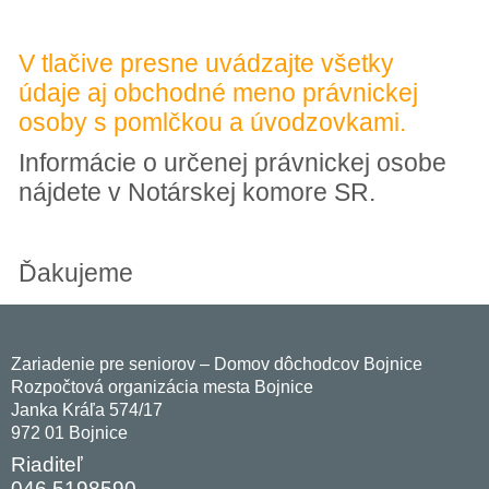
V tlačive presne uvádzajte všetky
údaje aj obchodné meno právnickej
osoby s pomlčkou a úvodzovkami.
Informácie o určenej právnickej osobe
nájdete v Notárskej komore SR.
Ďakujeme
Zariadenie pre seniorov – Domov dôchodcov Bojnice
Rozpočtová organizácia mesta Bojnice
Janka Kráľa 574/17
972 01 Bojnice
Riaditeľ
046 5198590