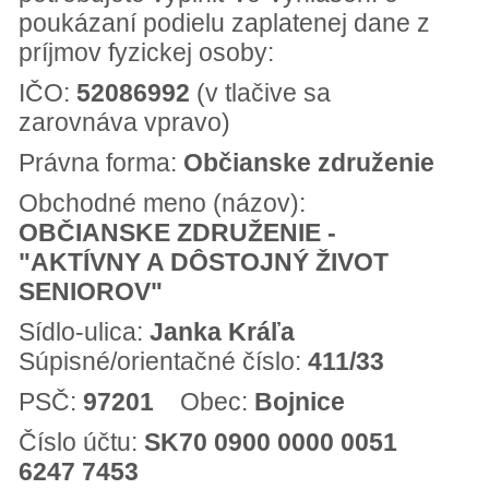
poukázaní podielu zaplatenej dane z
príjmov fyzickej osoby:
IČO:
52086992
(v tlačive sa
zarovnáva vpravo)
Právna forma:
Občianske združenie
Obchodné meno (názov):
OBČIANSKE ZDRUŽENIE -
"AKTÍVNY A DÔSTOJNÝ ŽIVOT
SENIOROV"
Sídlo-ulica:
Janka Kráľa
Súpisné/orientačné číslo:
411/33
PSČ:
97201
Obec:
Bojnice
Číslo účtu:
SK70 0900 0000 0051
6247 7453